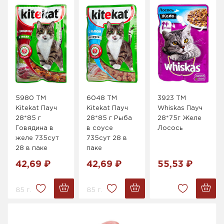
5980 ТМ
6048 ТМ
3923 ТМ
Kitekat Пауч
Kitekat Пауч
Whiskas Пауч
28*85 г
28*85 г Рыба
28*75г Желе
Говядина в
в соусе
Лосось
желе 735сут
735сут 28 в
28 в паке
паке
42,69 ₽
42,69 ₽
55,53 ₽
85 г.
85 г.