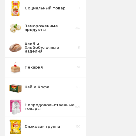
Социальный товар
61
Замороженные
269
продукты
Хлеб и
Хлебобулочные
81
изделия
Пекарня
57
Чай и Кофе
315
Непродовольственные
907
товары
Снэковая группа
190