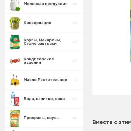
Молочная продукция
368
Консервация
432
Крупы, Макароны,
523
Сухие завтраки
Кондитерские
670
изделия
Масло Растительное
39
Вода, напитки, соки
334
Приправы, соусы
452
Вместе с эти