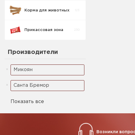
Корма для животных
123
Прикассовая зона
230
Кондитерские
Производители
изделия
54
прикасса
Микоян
Кофе Стики
9
Санта Бремор
Жевательные
37
резинки
Показать все
Леденец
7
Возникли вопрос
Зажигалки
0