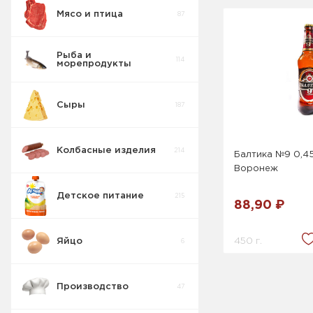
Мясо и птица
87
Рыба и
114
морепродукты
Сыры
187
Колбасные изделия
214
Балтика №9 0,4
Воронеж
Детское питание
215
88,90 ₽
450 г.
Яйцо
6
Производство
47