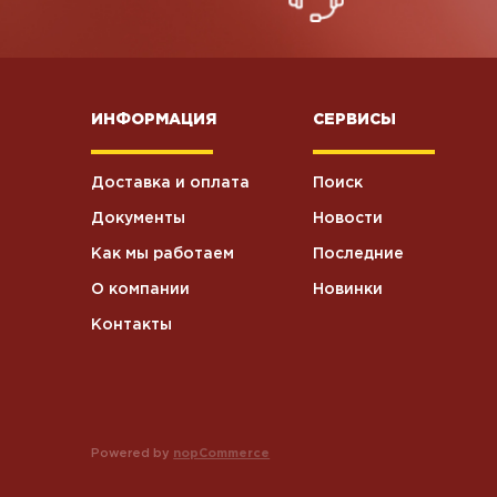
Презервативы
0
ИНФОРМАЦИЯ
СЕРВИСЫ
Пакеты
9
Доставка и оплата
Поиск
Колбаски
варенокопченые
2
Документы
Новости
Свинина
Как мы работаем
Последние
О компании
Новинки
Контакты
Powered by
nopCommerce