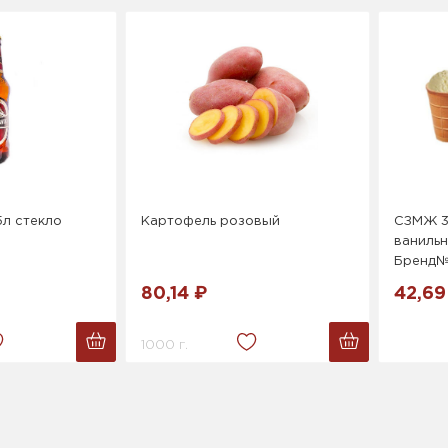
5л стекло
Картофель розовый
СЗМЖ 3
ванильн
Бренд№
80,14 ₽
42,69
1000 г.