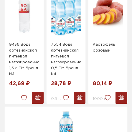
9436 Вода
7554 Вода
Картофель
артезианская
артезианская
розовый
питьевая
питьевая
негазированная
негазированная
1,5 л ТМ Бренд
0,5 ТМ Бренд
№1
№1
42,69 ₽
28,78 ₽
80,14 ₽
0.5 г.
1000 г.