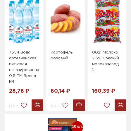
7554 Вода
Картофель
0021 Молоко
артезианская
розовый
2,5% Сакский
питьевая
молокозавод,
негазированная
1л
0,5 ТМ Бренд
№1
28,78 ₽
80,14 ₽
160,39 ₽
0.5 г.
1000 г.