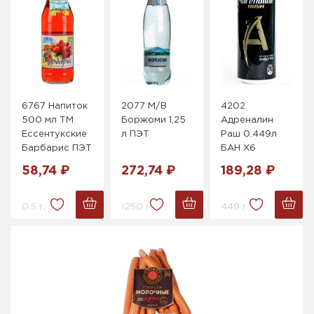
6767 Напиток
2077 М/В
4202
500 мл ТМ
Боржоми 1,25
Адреналин
Ессентукские
л ПЭТ
Раш 0.449л
Барбарис ПЭТ
БАН Х6
58,74 ₽
272,74 ₽
189,28 ₽
0.5 г.
1250 г.
449 г.