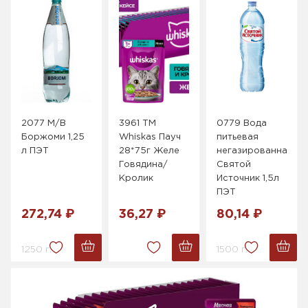
2077 М/В
3961 ТМ
0779 Вода
Боржоми 1,25
Whiskas Пауч
питьевая
л ПЭТ
28*75г Желе
негазированная
Говядина/
Святой
Кролик
Источник 1,5л
ПЭТ
272,74 ₽
36,27 ₽
80,14 ₽
1250 г.
1500 г.