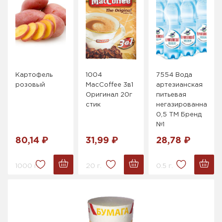
Картофель
1004
7554 Вода
розовый
MacCoffee 3в1
артезианская
Оригинал 20г
питьевая
стик
негазированная
0,5 ТМ Бренд
№1
80,14 ₽
31,99 ₽
28,78 ₽
1000 г.
20 г.
0.5 г.