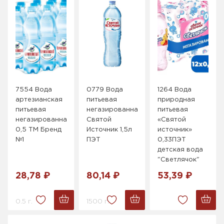
7554 Вода
0779 Вода
1264 Вода
артезианская
питьевая
природная
питьевая
негазированная
питьевая
негазированная
Святой
«Святой
0,5 ТМ Бренд
Источник 1,5л
источник»
№1
ПЭТ
0,33ПЭТ
детская вода
"Светлячок"
28,78 ₽
80,14 ₽
53,39 ₽
0.5 г.
1500 г.