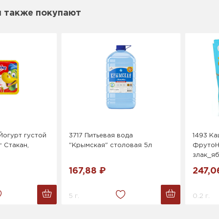
м также покупают
Йогурт густой
3717 Питьевая вода
1493 Ка
г Стакан,
"Крымская" столовая 5л
ФрутоН
злак_я
167,88 ₽
247,0
5 г.
0.2 г.