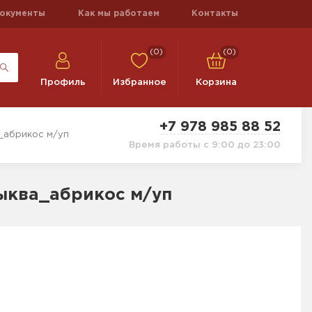
окументы
Как мы работаем
Контакты
(0)
(0)
Профиль
Избранное
Корзина
+7 978 985 88 52
_абрикос м/уп
Время работы с 9:00 до 23:00
тыква_абрикос м/уп