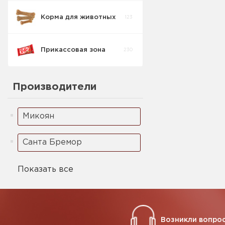
Корма для животных
123
Печенье
1
Детское
Прикассовая зона
230
Производители
Микоян
Санта Бремор
Показать все
Возникли вопрос