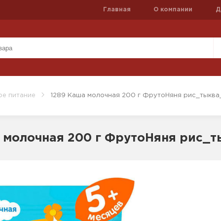
Главная
О компании
Д
ое питание
1289 Каша молочная 200 г ФрутоНяня рис_тыква
 молочная 200 г ФрутоНяня рис_