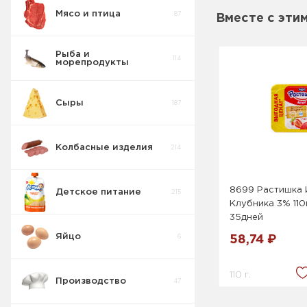
Мясо и птица
87
Вместе с эти
Рыба и
114
морепродукты
Сыры
187
Колбасные изделия
214
8699 Растишка 
Детское питание
215
Клубника 3% 110
35дней
Яйцо
6
58,74 ₽
Кусочки
6
Фруктов ДП
110 г.
Производство
47
Детская
молочная
26
продукция