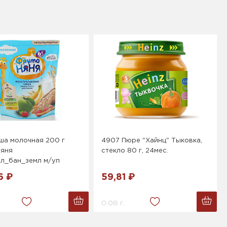
ша молочная 200 г
4907 Пюре "Хайнц" Тыковка,
яня
стекло 80 г, 24мес.
бл_бан_земл м/уп
6 ₽
59,81 ₽
0.08 г.