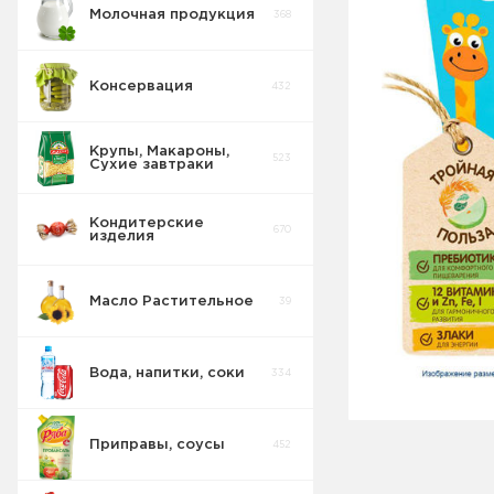
Молочная продукция
368
Консервация
432
Крупы, Макароны,
523
Сухие завтраки
Кондитерские
670
изделия
Масло Растительное
39
Вода, напитки, соки
334
Приправы, соусы
452