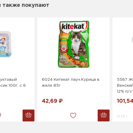
м также покупают
руктовый
6024 Китекат пауч.Курица в
5567 Же
сик 100г, с 6
желе 85г
Венски
12% п/с
42,69 ₽
101,5
0.14 г.