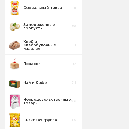
Социальный товар
61
Бисквит
10
Замороженные
269
продукты
Торты
5
Хлеб и
Хлебобулочные
81
Вафельные
изделия
22
изделия
Пекарня
57
Шоколадные
18
Плитки
Чай и Кофе
315
Конфеты
20
фасовка м/у
Непродовольственные
907
товары
Сушка
2
Снэковая группа
190
Торты в
5
упаковке