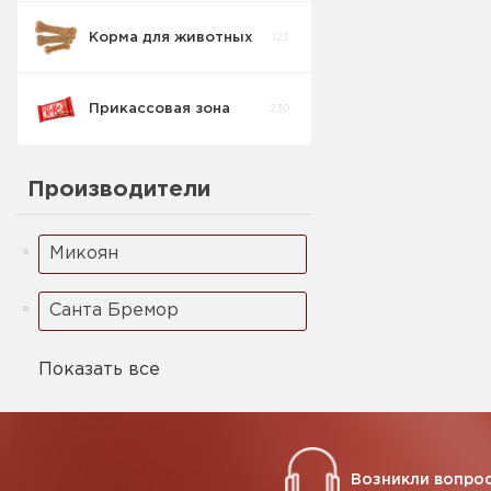
Корма для животных
123
Кукурузные
5
палочки
Прикассовая зона
230
Ореховая паста
2
Производители
Микоян
Санта Бремор
Показать все
Возникли вопрос