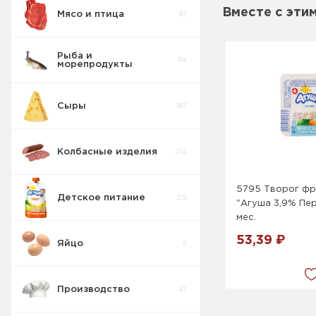
Вместе с эти
Мясо и птица
87
Пирожные
5
Мармелад
9
Глазированный
0
Рыба и
114
морепродукты
Печенье
55
Козинаки
7
Неглазированный
3
Сыры
187
Крекер
17
Халва
3
Колбасные изделия
214
Товары для
10
диабетиков
Рахат-лукум
0
5795 Творог ф
Детское питание
215
"Агуша 3,9% Пер
Конфеты
9
Коробка
мес.
53,39 ₽
Яйцо
6
Изделия
42
весовые
Производство
47
Пряники
7