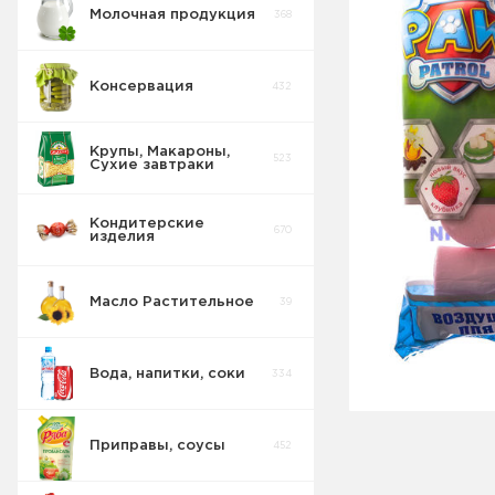
Молочная продукция
368
Консервация
432
Крупы, Макароны,
523
Сухие завтраки
Кондитерские
670
изделия
Масло Растительное
39
Восточные
32
сладости
Вода, напитки, соки
334
Попкорн
10
Ирис
1
Приправы, соусы
452
Круассаны
13
Зефир
11