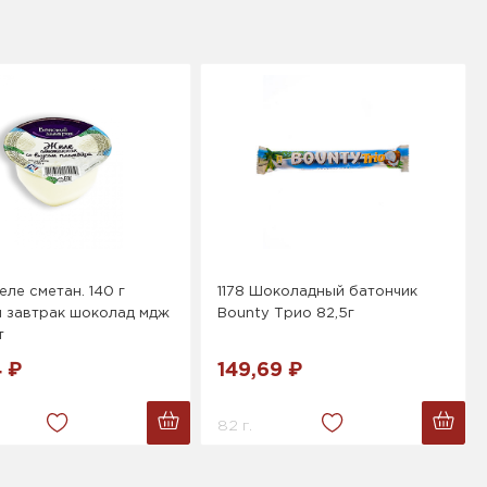
ле сметан. 140 г
1178 Шоколадный батончик
й завтрак шоколад мдж
Bounty Трио 82,5г
т
4 ₽
149,69 ₽
82 г.