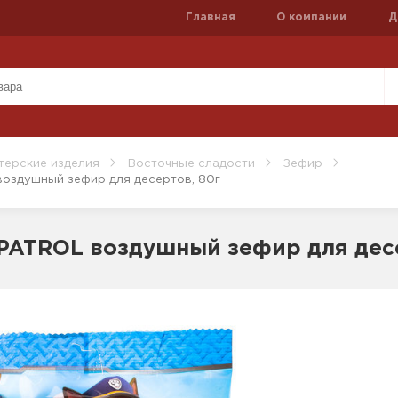
Главная
О компании
Д
терские изделия
Восточные сладости
Зефир
оздушный зефир для десертов, 80г
PATROL воздушный зефир для десе