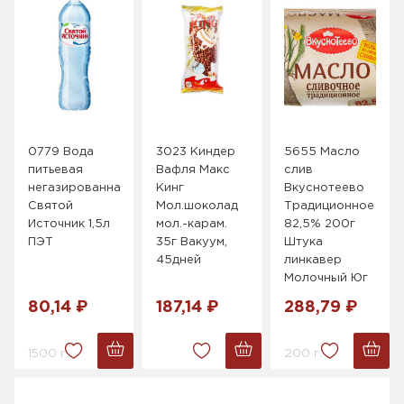
0779 Вода
3023 Киндер
5655 Масло
питьевая
Вафля Макс
слив
негазированная
Кинг
Вкуснотеево
Святой
Мол.шоколад
Традиционное
Источник 1,5л
мол.-карам.
82,5% 200г
ПЭТ
35г Вакуум,
Штука
45дней
линкавер
Молочный Юг
80,14 ₽
187,14 ₽
288,79 ₽
1500 г.
200 г.