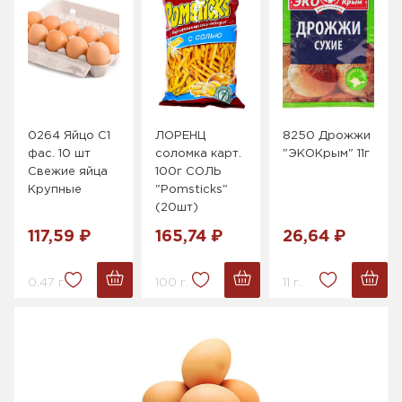
0264 Яйцо С1
ЛОРЕНЦ
8250 Дрожжи
фас. 10 шт
соломка карт.
"ЭКОКрым" 11г
Свежие яйца
100г СОЛЬ
Крупные
"Pomsticks"
(20шт)
117,59 ₽
165,74 ₽
26,64 ₽
0.47 г.
100 г.
11 г.