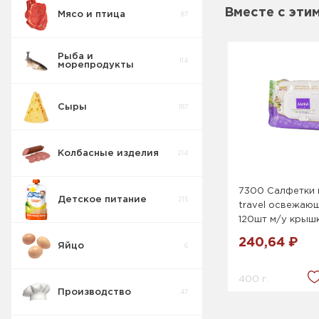
Вместе с эти
Мясо и птица
87
Рыба и
114
морепродукты
Сыры
187
Колбасные изделия
214
7300 Салфетки
Детское питание
215
travel освежающ
120шт м/у крыш
240,64 ₽
Яйцо
6
Кусочки
6
Фруктов ДП
400 г.
Производство
47
Детская
молочная
26
продукция