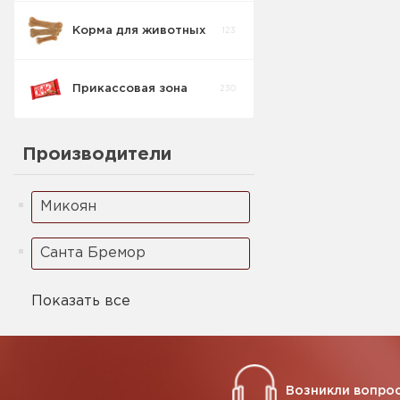
Корма для животных
123
Печенье
1
Детское
Прикассовая зона
230
Производители
Микоян
Санта Бремор
Показать все
Возникли вопрос