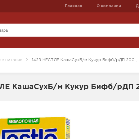
Главная
О компании
Д
ое питание
1429 НЕСТЛЕ КашаСухБ/м Кукур Бифб/рДП 200г,
ТЛЕ КашаСухБ/м Кукур Бифб/рДП 2