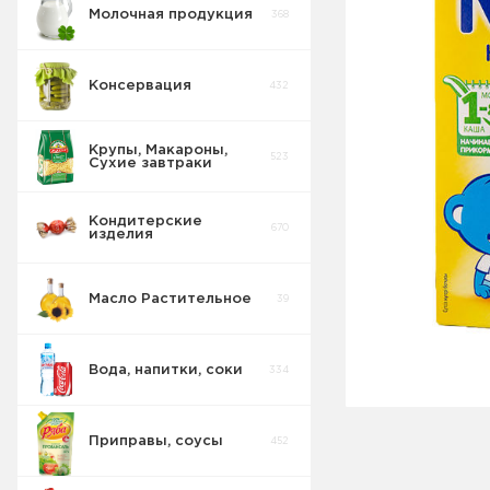
Молочная продукция
368
Консервация
432
Крупы, Макароны,
523
Сухие завтраки
Кондитерские
670
изделия
Масло Растительное
39
Вода, напитки, соки
334
Приправы, соусы
452