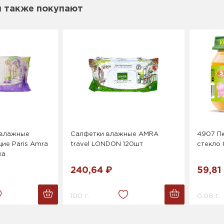
м также покупают
 влажные
Салфетки влажные АMRA
4907 Пю
ие Paris Amra
travel LONDON 120шт
стекло 
ка
240,64 ₽
59,81
100 г.
0.08 г.