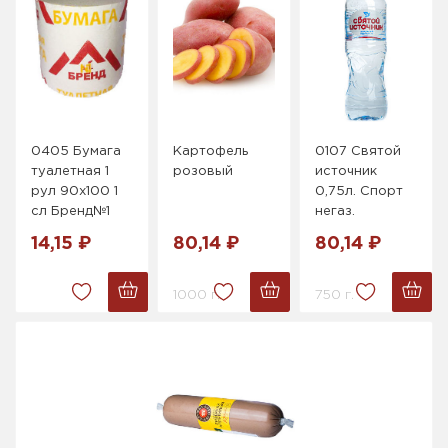
0405 Бумага
Картофель
0107 Святой
туалетная 1
розовый
источник
рул 90х100 1
0,75л. Спорт
сл Бренд№1
негаз.
14,15 ₽
80,14 ₽
80,14 ₽
1000 г.
750 г.