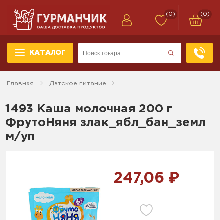
(0)
(0)
КАТАЛОГ
Главная
Детское питание
1493 Каша молочная 200 г
ФрутоНяня злак_ябл_бан_земл
м/уп
247,06 ₽