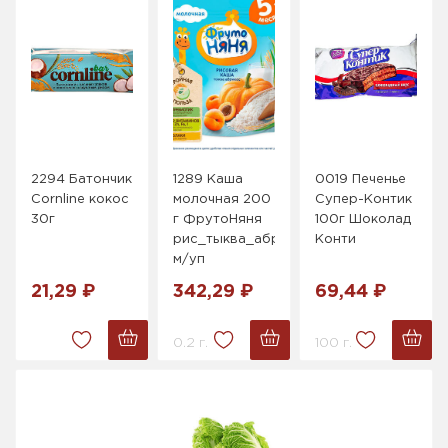
2294 Батончик
1289 Каша
0019 Печенье
Cornline кокос
молочная 200
Супер-Контик
30г
г ФрутоНяня
100г Шоколад
рис_тыква_абрикос
Конти
м/уп
21,29 ₽
342,29 ₽
69,44 ₽
0.2 г.
100 г.