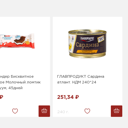
индер Бисквитное
ГЛАВПРОДУКТ Сардина
ое Молочный ломтик
атлант. НДМ 240*24
уум, 45дней
 ₽
251,34 ₽
240 г.