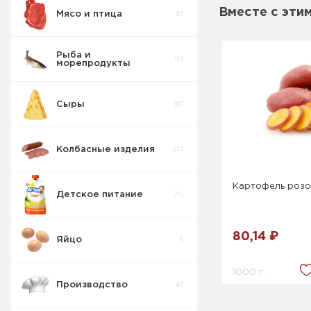
Вместе с эти
Мясо и птица
87
Вода , Сладкие
103
напитки
Нектар
5
Рыба и
114
морепродукты
Сок
29
Сыры
187
Напиток
11
Колбасные изделия
214
Компот
0
Картофель роз
Детское питание
215
80,14 ₽
Яйцо
6
1000 г.
Производство
47