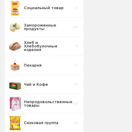
Социальный товар
61
Замороженные
269
продукты
Хлеб и
Хлебобулочные
81
изделия
Пекарня
57
Чай и Кофе
315
Непродовольственные
907
товары
Снэковая группа
190