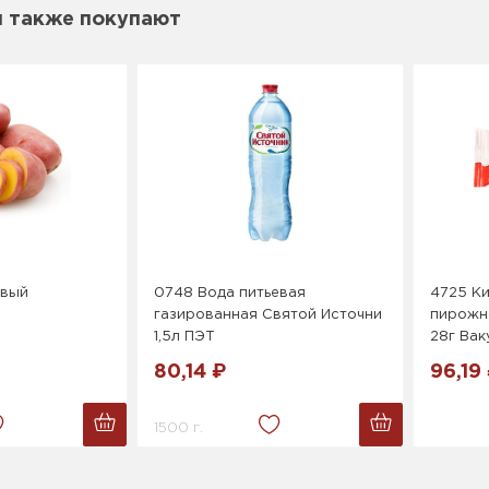
м также покупают
овый
0748 Вода питьевая
4725 К
газированная Святой Источни
пирожн
1,5л ПЭТ
28г Вак
80,14 ₽
96,19
1500 г.