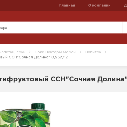
Главная
О компании
Д
напитки, соки
Соки Нектары Морсы
Напиток
вый ССН"Сочная Долина" 0,95л/12
тифруктовый ССН"Сочная Долина" 