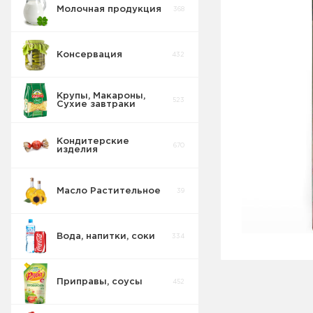
Молочная продукция
368
Консервация
432
Крупы, Макароны,
523
Сухие завтраки
Кондитерские
670
изделия
Масло Растительное
39
Вода, напитки, соки
334
Приправы, соусы
452
Соки Нектары
45
Морсы