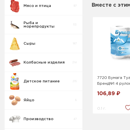
Вместе с эти
Мясо и птица
87
Рыба и
113
морепродукты
Сыры
187
Колбасные изделия
214
7720 Бумага Ту
Детское питание
215
Бренд№1 4 рулон
106,89 ₽
Яйцо
6
0.1 г.
Производство
47