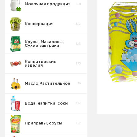
Молочная продукция
368
Консервация
432
Крупы, Макароны,
523
Сухие завтраки
Кондитерские
670
изделия
Масло Растительное
39
Вода, напитки, соки
334
Приправы, соусы
452