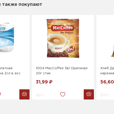
м также покупают
алетная
1004 MacCoffee 3в1 Оригинал
Хлеб Д
а 2сл в асс
20г стик
нарезк
31,99 ₽
56,60
20 г.
375 г.