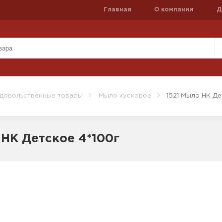
Главная
О компании
Д
довольственные товары
Мыло кусковое
1521 Мыло НК Де
 НК Детское 4*100г