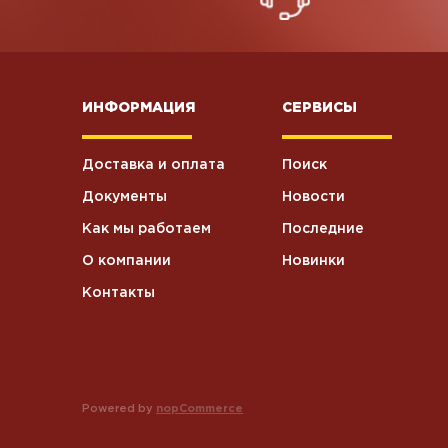
Хоз.товары
5
ИНФОРМАЦИЯ
СЕРВИСЫ
Влажные
5
салфетки
Доставка и оплата
Поиск
Станки для
6
бритья
Документы
Новости
Как мы работаем
Последние
Текстиль
3
О компании
Новинки
Контакты
Крем
4
косметический
Туалетная
37
бумага
Powered by
nopCommerce
Посуда
2