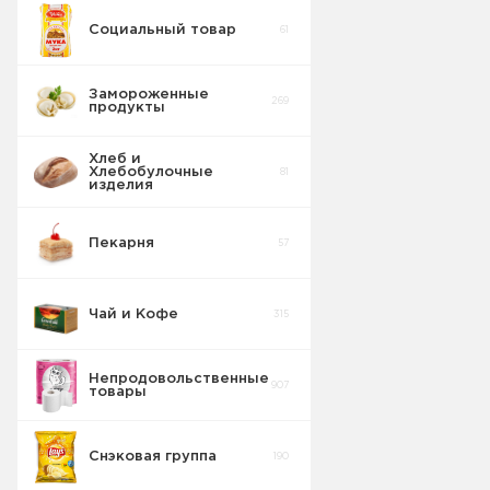
Социальный товар
61
Замороженные
269
продукты
Хлеб и
Хлебобулочные
81
изделия
Пекарня
57
Чай и Кофе
315
Непродовольственные
907
товары
Снэковая группа
190
Пакеты для
8
мусора