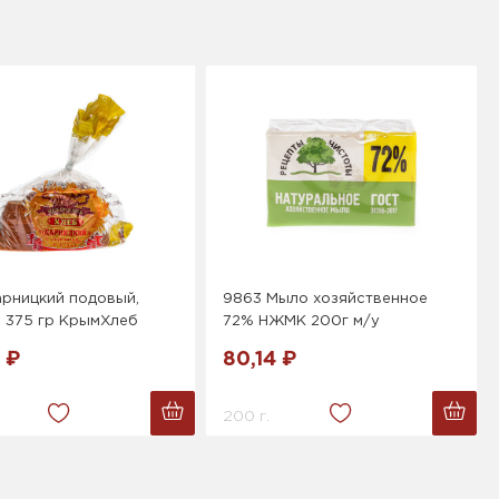
арницкий подовый,
9863 Мыло хозяйственное
а 375 гр КрымХлеб
72% НЖМК 200г м/у
 ₽
80,14 ₽
200 г.