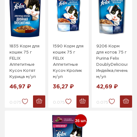
1835 Корм для
1590 Корм для
9206 Корм
кошек 75 г
кошек 75 г
для котов 75 г
FELIX
FELIX
Purina Felix
Аппетитные
Аппетитные
DoublyDelicious
Кусоч Котят
Кусоч Кролик
Индейка,печень
Курица м/уп
м/уп
м/уп
46,97 ₽
36,27 ₽
42,69 ₽
0.075 г.
0.075 г.
0.075 г.