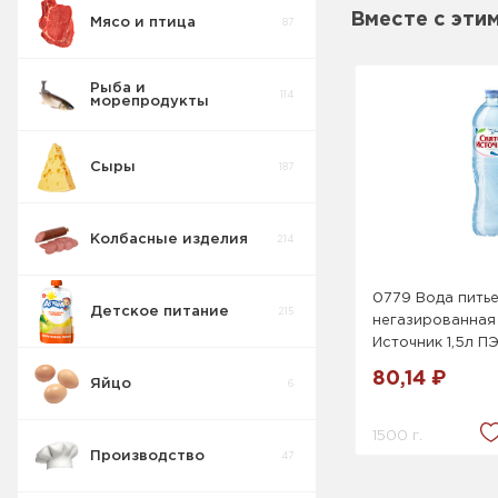
Вместе с эти
Мясо и птица
87
Пирожные
5
Мармелад
9
Рыба и
114
морепродукты
Печенье
55
Козинаки
7
Сыры
187
Крекер
17
Халва
3
Колбасные изделия
214
Товары для
10
диабетиков
Рахат-лукум
0
0779 Вода пить
Детское питание
215
негазированная
Конфеты
9
Коробка
Источник 1,5л П
80,14 ₽
Яйцо
6
Изделия
42
весовые
1500 г.
Производство
47
Пряники
7