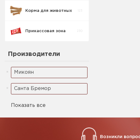
Корма для животных
123
Кукурузные
5
палочки
Прикассовая зона
230
Ореховая паста
2
Производители
Микоян
Санта Бремор
Показать все
Возникли вопрос