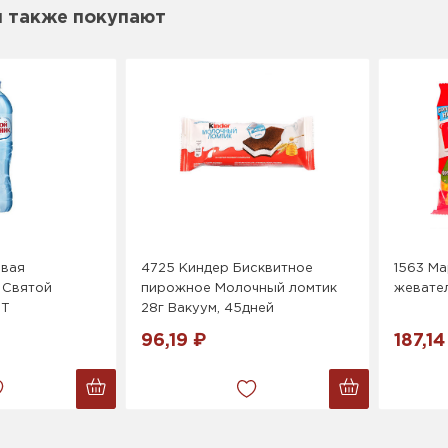
м также покупают
евая
4725 Киндер Бисквитное
1563 М
 Святой
пирожное Молочный ломтик
жевате
ЭТ
28г Вакуум, 45дней
96,19 ₽
187,14