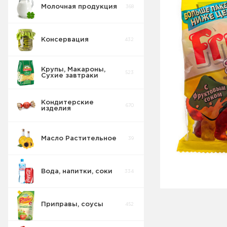
Молочная продукция
368
Консервация
432
Крупы, Макароны,
523
Сухие завтраки
Кондитерские
670
изделия
Масло Растительное
39
Восточные
32
сладости
Вода, напитки, соки
334
Попкорн
10
Ирис
1
Приправы, соусы
452
Круассаны
13
Зефир
11