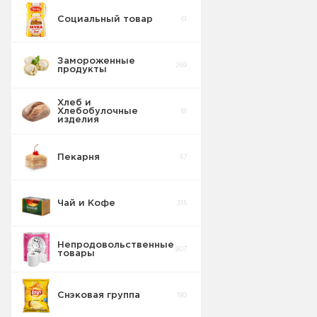
Социальный товар
61
Бисквит
10
Замороженные
269
продукты
Торты
5
Хлеб и
Хлебобулочные
81
Вафельные
изделия
22
изделия
Пекарня
57
Шоколадные
18
Плитки
Чай и Кофе
315
Конфеты
20
фасовка м/у
Непродовольственные
907
товары
Сушка
2
Снэковая группа
190
Торты в
5
упаковке