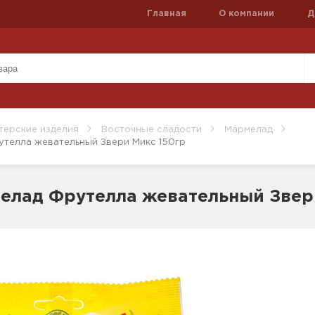
Главная
О компании
Д
терские изделия
Восточные сладости
Мармелад
телла жевательный Звери Микс 150гр
елад Фрутелла жевательный Звер