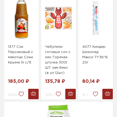
1377 Сок
Чебупели
4077 Киндер
Персиковый с
готовые соч с
Шоколад
мякотью Соки
мяс Горячая
Макси Т1*36*8
Крыма 1л с/б
штучка 300г
20г
ШТ зам 6мес
(в уп 12шт)
185,00 ₽
135,78 ₽
80,14 ₽
1000 г.
300 г.
15 г.