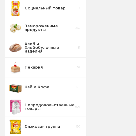
Социальный товар
61
Замороженные
269
продукты
Хлеб и
Хлебобулочные
81
изделия
Пекарня
57
Чай и Кофе
315
Непродовольственные
907
товары
Снэковая группа
190