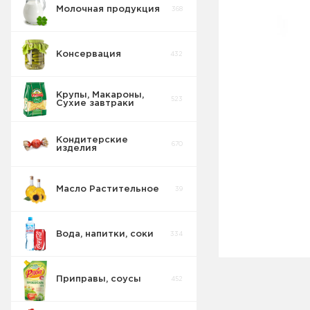
Молочная продукция
368
Консервация
432
Крупы, Макароны,
523
Сухие завтраки
Кондитерские
670
изделия
Масло Растительное
39
Вода, напитки, соки
334
Приправы, соусы
452
Соки Нектары
45
Морсы