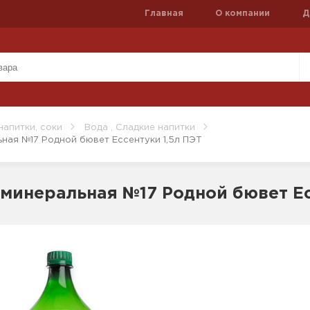
Главная
О компании
Д
напитки, соки
Вода , Сладкие напитки
ьная №17 Родной бювет Ессентуки 1,5л ПЭТ
 минеральная №17 Родной бювет Ес