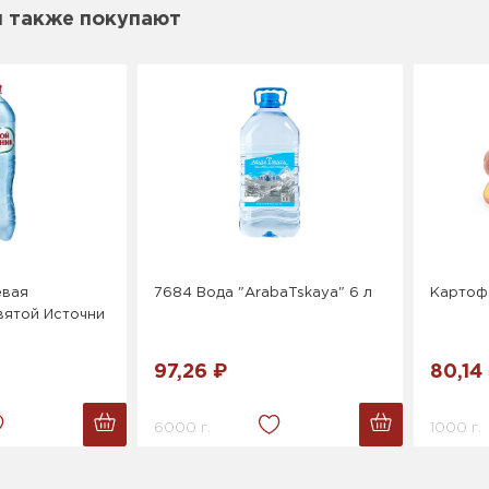
м также покупают
евая
7684 Вода "ArabaTskaya" 6 л
Картоф
вятой Источни
97,26 ₽
80,14
6000 г.
1000 г.