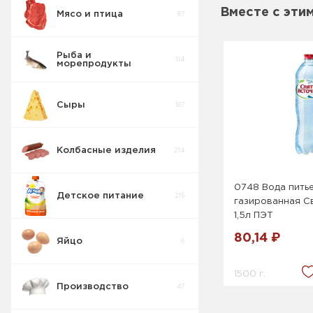
Вместе с эти
Мясо и птица
87
Вода , Сладкие
103
напитки
Рыба и
114
морепродукты
Ессентуки
0
Сыры
187
Тонизирующие
9
напитки
Колбасные изделия
214
Вода .
Сладкие
15
напитки
0748 Вода пить
Детское питание
215
газированная С
1,5л ПЭТ
80,14 ₽
Яйцо
6
1500 г.
Производство
47