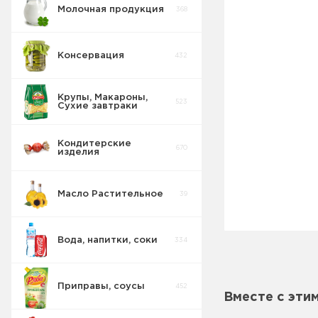
Молочная продукция
368
Консервация
432
Крупы, Макароны,
523
Сухие завтраки
Кондитерские
670
изделия
Крупы и
137
бобовые
Масло Растительное
39
Сухие завтраки,
9
каши, хлопья
Вода, напитки, соки
334
Макароны
97
Приправы, соусы
452
Вместе с эти