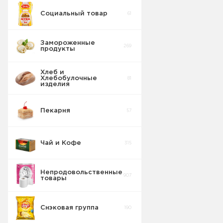
Социальный товар
61
Замороженные
269
продукты
Хлеб и
Хлебобулочные
81
изделия
Пекарня
57
Чай и Кофе
315
Непродовольственные
907
товары
Снэковая группа
190