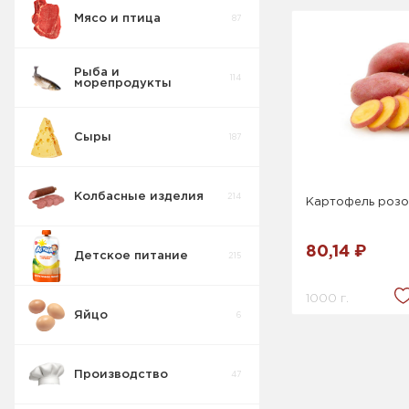
Мясо и птица
87
Рыба и
114
морепродукты
Сыры
187
Колбасные изделия
214
Картофель роз
80,14 ₽
Детское питание
215
1000 г.
Яйцо
6
Производство
47