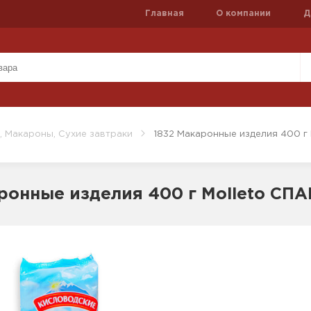
Главная
О компании
Д
, Макароны, Сухие завтраки
1832 Макаронные изделия 400 г
ронные изделия 400 г Molleto СП