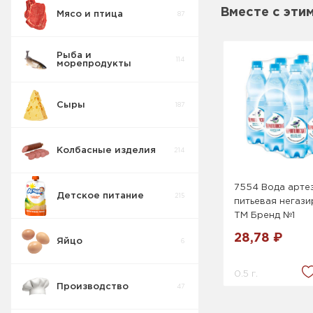
Вместе с эти
Мясо и птица
87
Пирожные
5
Рыба и
114
морепродукты
Печенье
55
Сыры
187
Крекер
17
Сахарное
9
Колбасные изделия
214
Товары для
10
диабетиков
Сдобное
19
7554 Вода арте
Детское питание
215
питьевая негази
Конфеты
9
Коробка
ТМ Бренд №1
Сендвич
11
28,78 ₽
Яйцо
6
Изделия
42
весовые
Печенье
4
овсяное
0.5 г.
Производство
47
Пряники
7
Затяжное
1