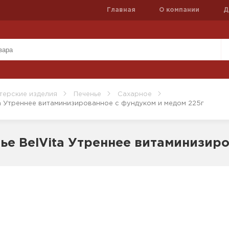
Главная
О компании
Д
терские изделия
Печенье
Сахарное
ita Утреннее витаминизированное с фундуком и медом 225г
нье BelVita Утреннее витаминизир