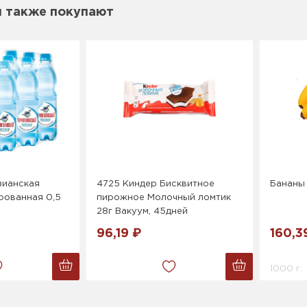
м также покупают
зианская
4725 Киндер Бисквитное
Бананы
рованная 0,5
пирожное Молочный ломтик
28г Вакуум, 45дней
96,19 ₽
160,3
1000 г.