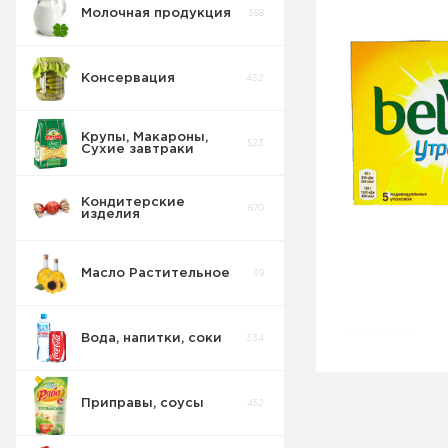
Молочная продукция
368
Консервация
432
Крупы, Макароны,
523
Сухие завтраки
Кондитерские
670
изделия
Масло Растительное
39
Восточные
32
сладости
Вода, напитки, соки
334
Попкорн
10
Приправы, соусы
452
Круассаны
13