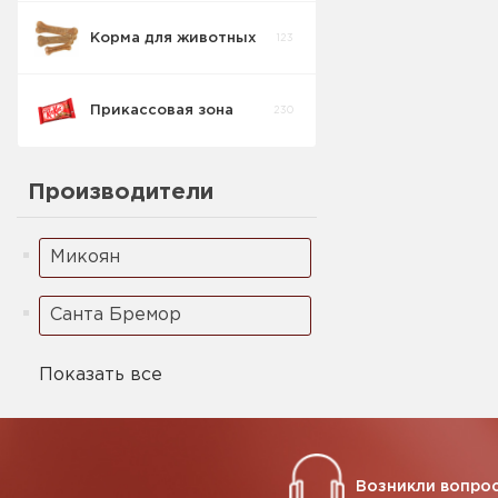
Корма для животных
123
Кукурузные
5
палочки
Прикассовая зона
230
Ореховая паста
2
Производители
Микоян
Санта Бремор
Показать все
Возникли вопрос