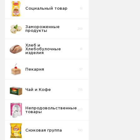
Социальный товар
61
Бисквит
10
Песочное
0
Замороженные
269
продукты
Торты
5
Галетное
2
Хлеб и
Хлебобулочные
81
Вафельные
изделия
22
изделия
Батончики
4
Пекарня
57
Шоколадные
18
Плитки
Чай и Кофе
315
Конфеты
20
фасовка м/у
Непродовольственные
907
товары
Сушка
2
Снэковая группа
190
Торты в
5
упаковке