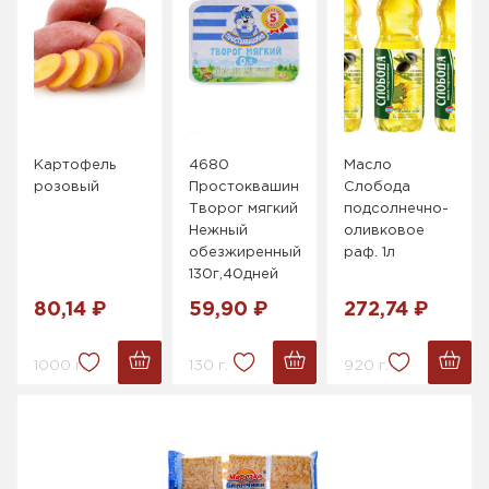
Картофель
4680
Масло
розовый
Простоквашино
Слобода
Творог мягкий
подсолнечно-
Нежный
оливковое
обезжиренный
раф. 1л
130г,40дней
80,14 ₽
59,90 ₽
272,74 ₽
1000 г.
130 г.
920 г.