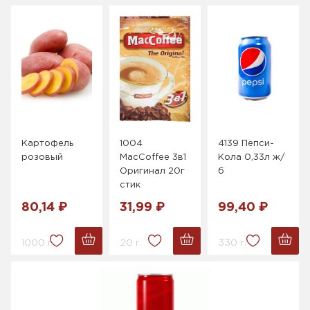
Картофель
1004
4139 Пепси-
розовый
MacCoffee 3в1
Кола 0,33л ж/
Оригинал 20г
б
стик
80,14 ₽
31,99 ₽
99,40 ₽
1000 г.
20 г.
330 г.