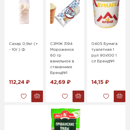
Сахар 0,9кг (+
СЗМЖ 3194
0405 Бумага
- 10г.) Ф
Мороженое
туалетная 1
60 гр
рул 90х100 1
ванильное в
сл Бренд№1
стаканчике
Бренд№1
112,24 ₽
42,69 ₽
14,15 ₽