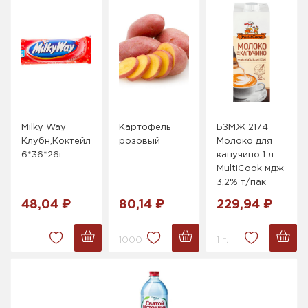
Milky Way
Картофель
БЗМЖ 2174
Клубн,Коктейль
розовый
Молоко для
6*36*26г
капучино 1 л
MultiCook мдж
3,2% т/пак
48,04 ₽
80,14 ₽
229,94 ₽
1000 г.
1 г.