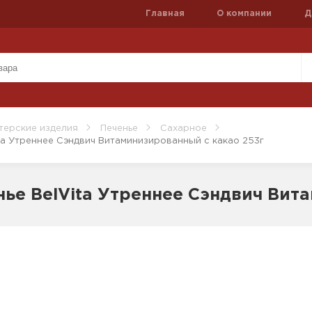
Главная
О компании
Д
терские изделия
Печенье
Сахарное
ita Утреннее Сэндвич Витаминизированный с какао 253г
нье BelVita Утреннее Сэндвич Вит