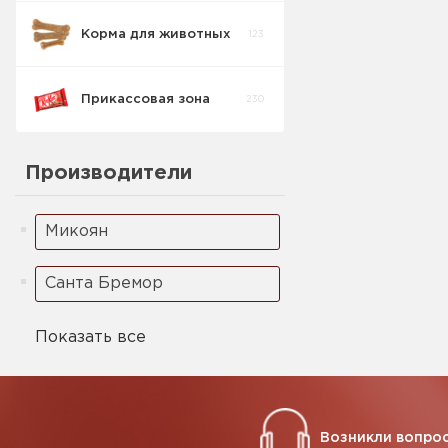
Корма для животных
123
Кукурузные
5
палочки
Прикассовая зона
230
Ореховая паста
2
Производители
Микоян
Санта Бремор
Показать все
Возникли вопрос