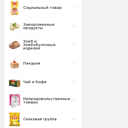
Социальный товар
61
Бисквит
10
Песочное
0
Замороженные
269
продукты
Торты
5
Галетное
2
Хлеб и
Хлебобулочные
81
Вафельные
изделия
22
изделия
Батончики
4
Пекарня
57
Шоколадные
18
Плитки
Чай и Кофе
315
Конфеты
20
фасовка м/у
Непродовольственные
907
товары
Сушка
2
Снэковая группа
190
Торты в
5
упаковке