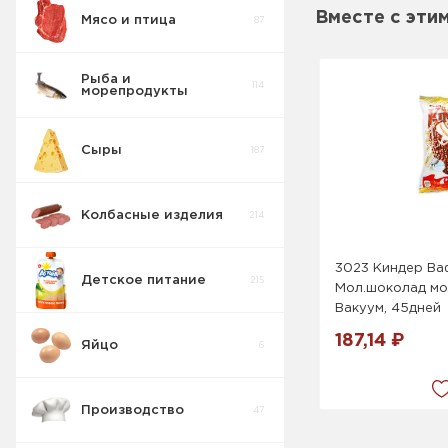
Вместе с эти
Мясо и птица
87
Пирожные
5
Рыба и
114
морепродукты
Печенье
55
Сыры
187
Крекер
17
Сахарное
9
Колбасные изделия
214
Товары для
10
диабетиков
Сдобное
19
3023 Киндер Ва
Детское питание
215
Мол.шоколад мол
Конфеты
9
Коробка
Вакуум, 45дней
Сендвич
11
187,14 ₽
Яйцо
6
Изделия
42
весовые
Печенье
4
овсяное
Производство
47
Пряники
7
Затяжное
1