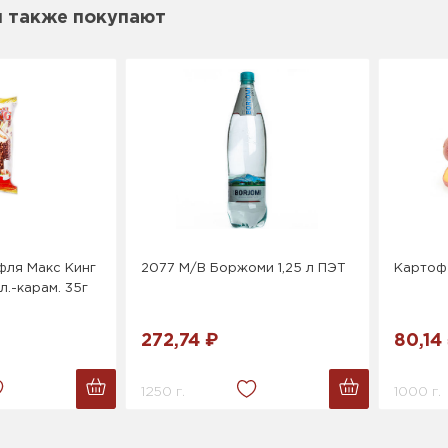
м также покупают
фля Макс Кинг
2077 М/В Боржоми 1,25 л ПЭТ
Картоф
.-карам. 35г
272,74 ₽
80,14
1250 г.
1000 г.