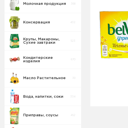
Молочная продукция
368
Консервация
432
Крупы, Макароны,
523
Сухие завтраки
Кондитерские
670
изделия
Масло Растительное
39
Восточные
32
сладости
Вода, напитки, соки
334
Попкорн
10
Приправы, соусы
452
Круассаны
13