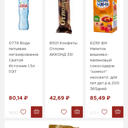
0779 Вода
8501 Конфеты
6239 ФН
питьевая
Отломи
Напиток
негазированная
АККОНД 33г
вишнево-
Святой
малиновый
Источник 1,5л
сокосодерж.
ПЭТ
"компот"
неосветл. для
пит.дет.р.в.200мл,
365дней
80,14 ₽
42,69 ₽
85,49 ₽
1500 г.
0.2 г.