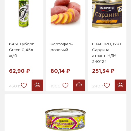
6451 Туборг
Картофель
ГЛАВПРОДУКТ
Green 0,45л
розовый
Сардина
ж/б
атлант. НДМ
240*24
62,90 ₽
80,14 ₽
251,34 ₽
450 г.
1000 г.
240 г.