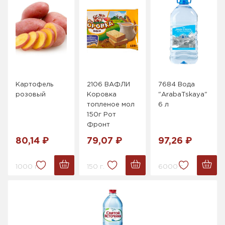
Картофель
2106 ВАФЛИ
7684 Вода
розовый
Коровка
"ArabaTskaya"
топленое мол
6 л
150г Рот
Фронт
80,14 ₽
79,07 ₽
97,26 ₽
1000 г.
150 г.
6000 г.