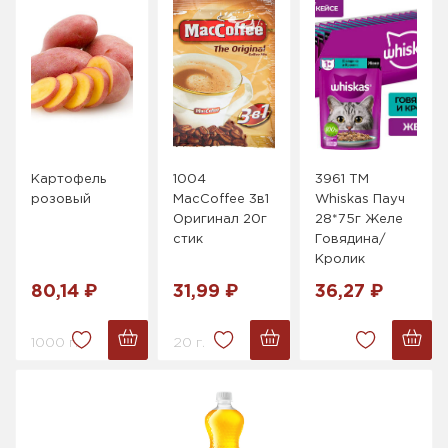
Картофель
1004
3961 ТМ
розовый
MacCoffee 3в1
Whiskas Пауч
Оригинал 20г
28*75г Желе
стик
Говядина/
Кролик
80,14 ₽
31,99 ₽
36,27 ₽
1000 г.
20 г.