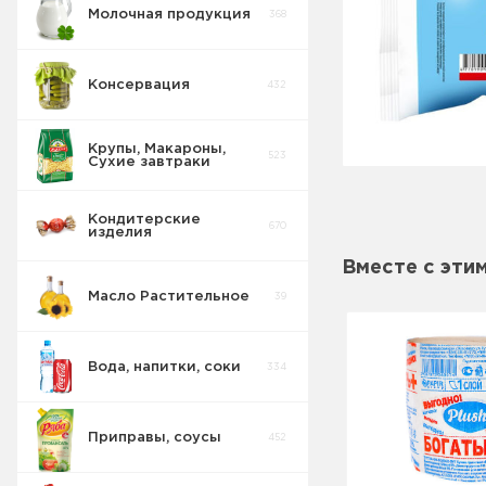
Молочная продукция
368
Консервация
432
Крупы, Макароны,
523
Сухие завтраки
Кондитерские
670
изделия
Вместе с эти
Масло Растительное
39
Вода, напитки, соки
334
Приправы, соусы
452