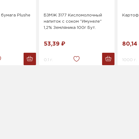
 бумага Plushe
БЗМЖ 3177 Кисломолочный
Картоф
напиток с соком "Имунеле"
1,2% Земляника 100г Бут.
53,39 ₽
80,14
0.1 г.
1000 г.