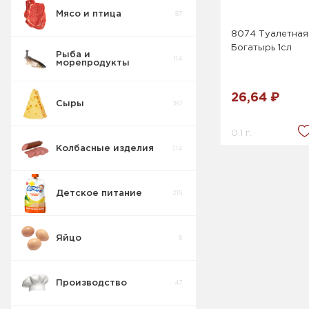
Мясо и птица
87
8074 Туалетная
Богатырь 1сл
Рыба и
114
морепродукты
26,64 ₽
Сыры
187
0.1 г.
Колбасные изделия
214
Детское питание
215
Яйцо
6
Производство
47