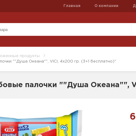
Главная
О компании
Д
оженные продукты
очки ""Душа Океана"", VICI, 4х200 гр. (3+1 бесплатно)"
бовые палочки ""Душа Океана"", VI
6