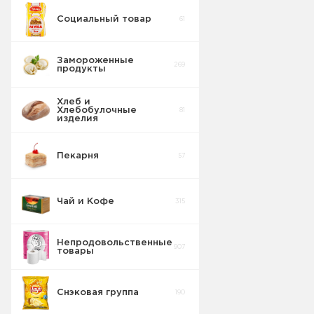
Социальный товар
61
Замороженные
269
продукты
Хлеб и
Хлебобулочные
81
изделия
Мороженое
83
Пекарня
57
Полуфабрикаты
31
Чай и Кофе
315
Овощи
17
замороженные
Непродовольственные
907
Крабовые
товары
палочки
3
замороженные
Снэковая группа
190
Масло
7
сливочное