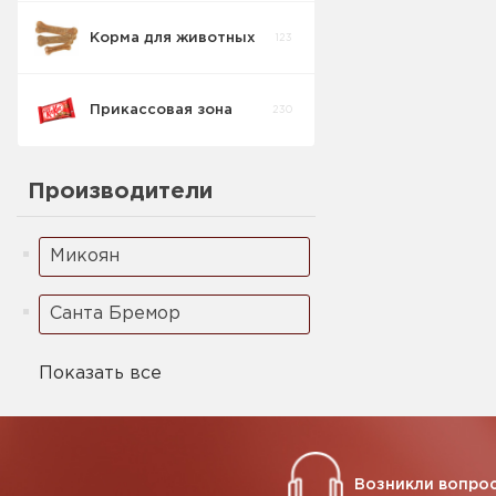
Корма для животных
123
Спред/Маграрин
3
Прикассовая зона
230
Производители
Микоян
Санта Бремор
Показать все
Возникли вопрос