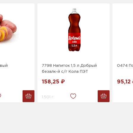
овый
7798 Напиток 1,5 л Добрый
0474 П
безалк-й с/г Кола ПЭТ
158,25 ₽
95,12
1.501 г.