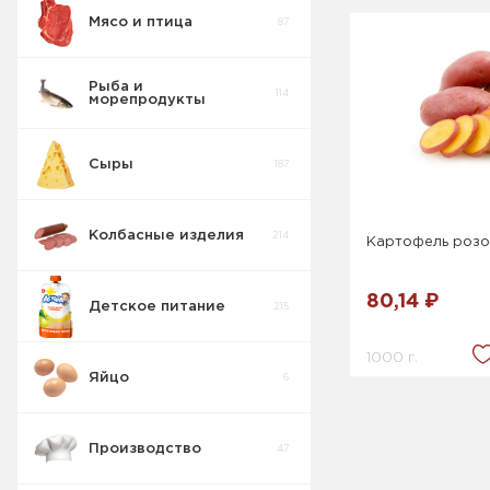
Мясо и птица
87
Рыба и
114
морепродукты
Сыры
187
Колбасные изделия
214
Картофель роз
80,14 ₽
Детское питание
215
1000 г.
Яйцо
6
Производство
47