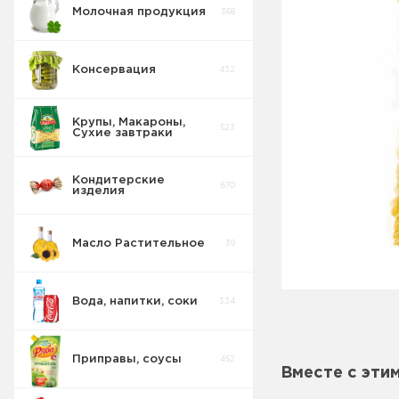
Молочная продукция
368
Консервация
432
Крупы, Макароны,
523
Сухие завтраки
Кондитерские
670
изделия
Масло Растительное
39
Вода, напитки, соки
334
Приправы, соусы
452
Вместе с эти