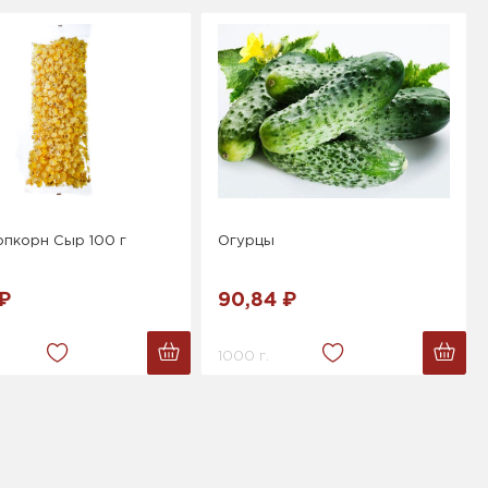
опкорн Сыр 100 г
Огурцы
 ₽
90,84 ₽
1000 г.