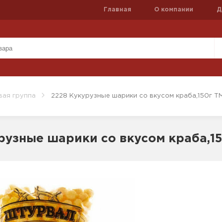
Главная
О компании
Д
вая группа
2228 Кукурузные шарики со вкусом краба,150г 
рузные шарики со вкусом краба,1