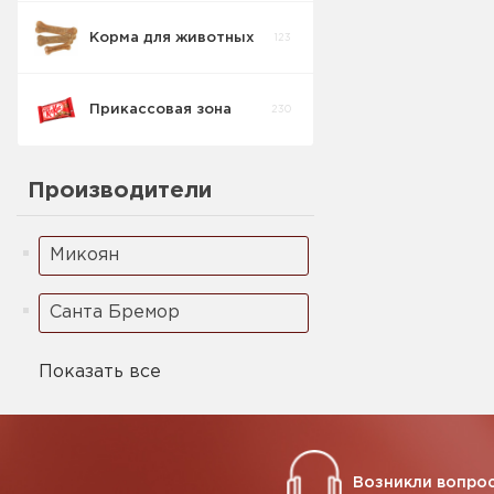
Корма для животных
123
Семечки
8
Прикассовая зона
230
Рыбный снэк
9
Производители
Чипсы и снеки
46
Микоян
Санта Бремор
Показать все
Возникли вопрос