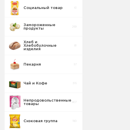
Социальный товар
61
Замороженные
269
продукты
Хлеб и
Хлебобулочные
81
изделия
Пекарня
57
Чай и Кофе
315
Непродовольственные
907
товары
Снэковая группа
190