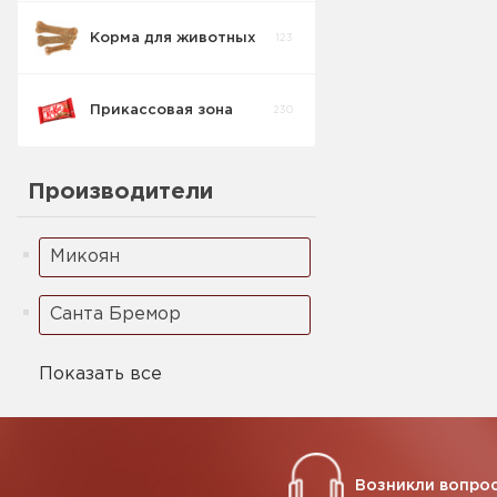
Корма для животных
123
Прикассовая зона
230
Для Кошек
14
сухой
Производители
Для Кошек
11
Желеобразный
Микоян
Для Собак
0
Желеобразный
Санта Бремор
Для Собак сухой
0
Показать все
Возникли вопрос