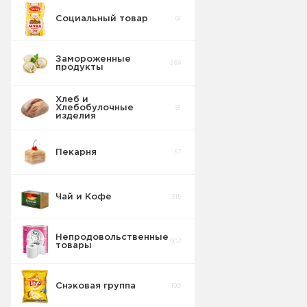
Социальный товар
61
Замороженные
269
продукты
Хлеб и
Хлебобулочные
81
изделия
Пекарня
57
Чай и Кофе
315
Непродовольственные
907
товары
Снэковая группа
190