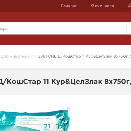
Главная
О компании
Д
 для животных
2381 ONE Д/КошСтар 11 Кур&ЦелЗлак 8x750г,
Д/КошСтар 11 Кур&ЦелЗлак 8x750г