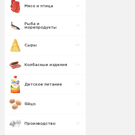
Мясо и птица
87
Рыба и
114
морепродукты
Сыры
187
Колбасные изделия
214
Детское питание
215
Яйцо
6
Производство
47