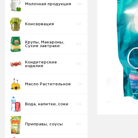
Молочная продукция
368
Консервация
432
Крупы, Макароны,
523
Сухие завтраки
Кондитерские
670
изделия
Масло Растительное
39
Вода, напитки, соки
334
Приправы, соусы
452