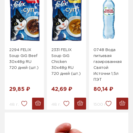
2294 FELIX
2331 FELIX
0748 Вода
Soup GiG Beef
Soup GiG
питьевая
30x48g RU
Chicken
газированная
720 дней (шт.)
30x48g RU
Святой
720 дней (шт.)
Источни 1,5л
ПЭТ
29,85 ₽
42,69 ₽
80,14 ₽
48 г.
48 г.
1500 г.