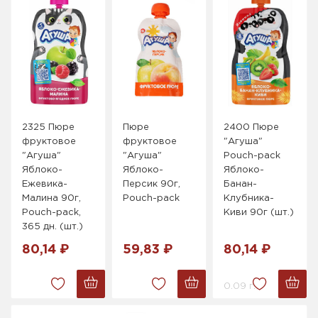
2325 Пюре
Пюре
2400 Пюре
фруктовое
фруктовое
"Агуша"
"Агуша"
"Агуша"
Pouch-pack
Яблоко-
Яблоко-
Яблоко-
Ежевика-
Персик 90г,
Банан-
Малина 90г,
Pouch-pack
Клубника-
Pouch-pack,
Киви 90г (шт.)
365 дн. (шт.)
80,14 ₽
59,83 ₽
80,14 ₽
0.09 г.