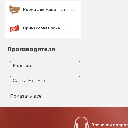
Корма для животных
123
Печенье
1
Детское
Прикассовая зона
230
Производители
Микоян
Санта Бремор
Показать все
Возникли вопрос