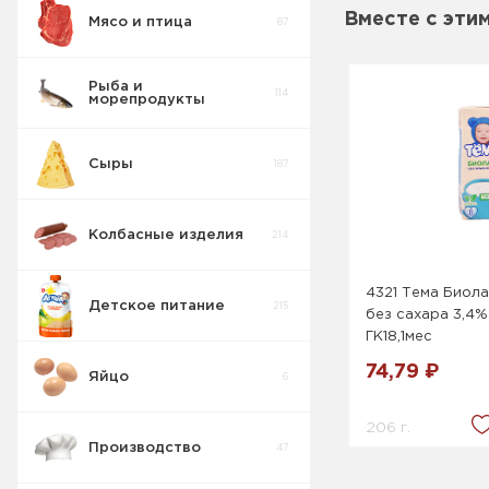
Вместе с эти
Мясо и птица
87
Рыба и
114
морепродукты
Сыры
187
Колбасные изделия
214
4321 Тема Биола
Детское питание
215
без сахара 3,4%
ГК18,1мес
74,79 ₽
Яйцо
6
Кусочки
6
Фруктов ДП
206 г.
Производство
47
Детская
молочная
26
продукция