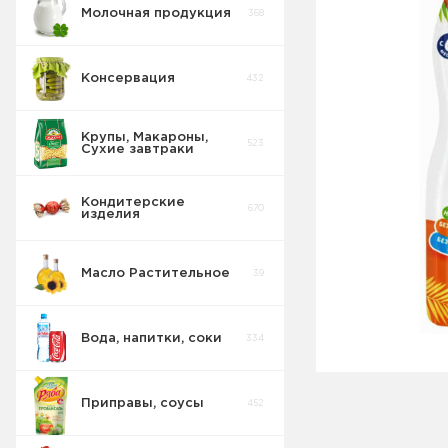
Молочная продукция
368
Консервация
432
Крупы, Макароны,
523
Сухие завтраки
Кондитерские
670
изделия
Масло Растительное
39
Вода, напитки, соки
334
Приправы, соусы
452