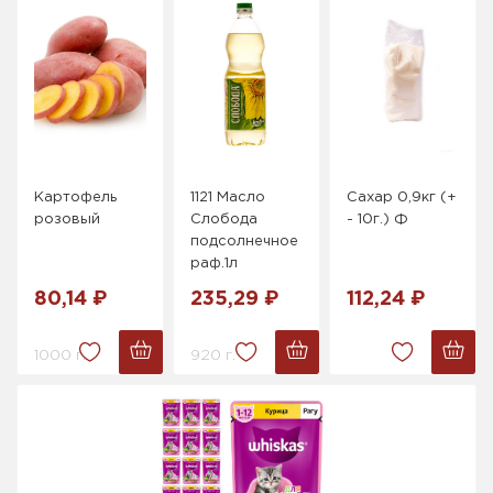
Картофель
1121 Масло
Сахар 0,9кг (+
розовый
Слобода
- 10г.) Ф
подсолнечное
раф.1л
80,14 ₽
235,29 ₽
112,24 ₽
1000 г.
920 г.