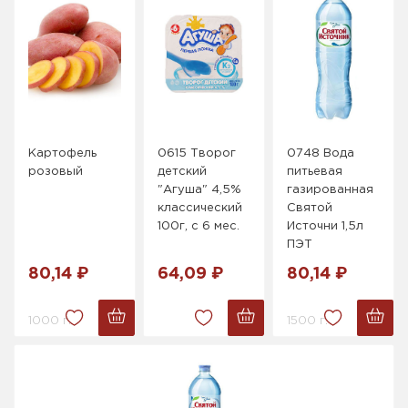
Картофель
0615 Творог
0748 Вода
розовый
детский
питьевая
"Агуша" 4,5%
газированная
классический
Святой
100г, с 6 мес.
Источни 1,5л
ПЭТ
80,14 ₽
64,09 ₽
80,14 ₽
1000 г.
1500 г.