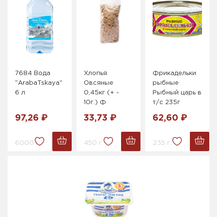
7684 Вода
Хлопья
Фрикадельки
"ArabaTskaya"
Овсяные
рыбные
6 л
0,45кг (+ -
Рыбный царь в
10г.) Ф
т/с 235г
97,26 ₽
33,73 ₽
62,60 ₽
6000 г.
450 г.
235 г.