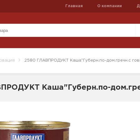
Главная
О компании
Д
рвация
2580 ГЛАВПРОДУКТ Каша"Губерн.по-дом.гречн.с гов
ПРОДУКТ Каша"Губерн.по-дом.гре