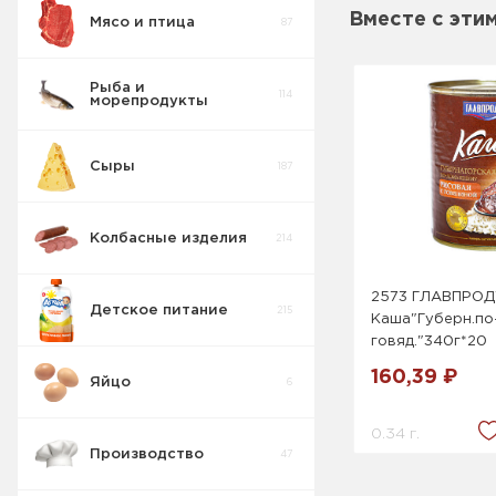
Вместе с эти
Мясо и птица
87
Консервы
3
Мясные Свинина
Рыба и
114
морепродукты
Соленья
15
Сыры
187
Консервации
8
Колбасные изделия
214
2573 ГЛАВПРОД
Детское питание
215
Каша"Губерн.по-
говяд."340г*20
160,39 ₽
Яйцо
6
0.34 г.
Производство
47