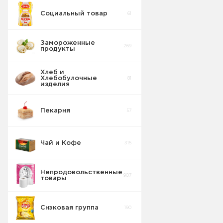
Социальный товар
61
Замороженные
269
продукты
Хлеб и
Хлебобулочные
81
изделия
Пекарня
57
Чай и Кофе
315
Непродовольственные
907
товары
Снэковая группа
190