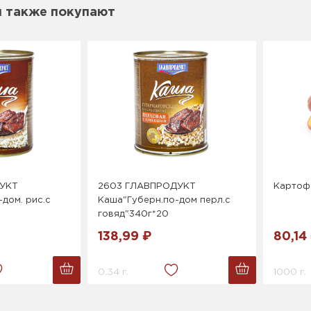
м также покупают
УКТ
2603 ГЛАВПРОДУКТ
Картоф
дом. рис.с
Каша"Губерн.по-дом перл.с
говяд"340г*20
138,99 ₽
80,14
0.34 г.
1000 г.