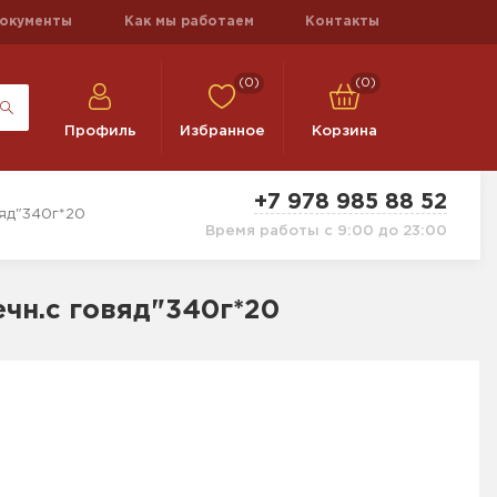
окументы
Как мы работаем
Контакты
(0)
(0)
Профиль
Избранное
Корзина
+7 978 985 88 52
яд"340г*20
Время работы с 9:00 до 23:00
чн.с говяд"340г*20