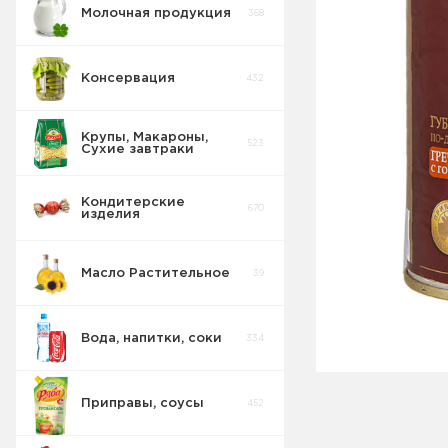
Молочная продукция
368
Консервация
432
Крупы, Макароны,
523
Сухие завтраки
Консервы
89
Овощные
Кондитерские
670
изделия
Консервы
26
Рыбные
Масло Растительное
39
Консервы
Овощные
2
Морепродукты
Вода, напитки, соки
334
Сгущенка
44
Джемы
Приправы, соусы
452
Консервы
29
Мясные