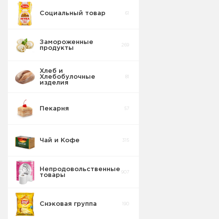
Социальный товар
61
Бисквит
10
Замороженные
269
продукты
Торты
5
Хлеб и
Хлебобулочные
81
Вафельные
изделия
22
изделия
Пекарня
57
Шоколадные
18
Плитки
Чай и Кофе
315
Конфеты
20
фасовка м/у
Непродовольственные
907
товары
Сушка
2
Снэковая группа
190
Торты в
5
упаковке