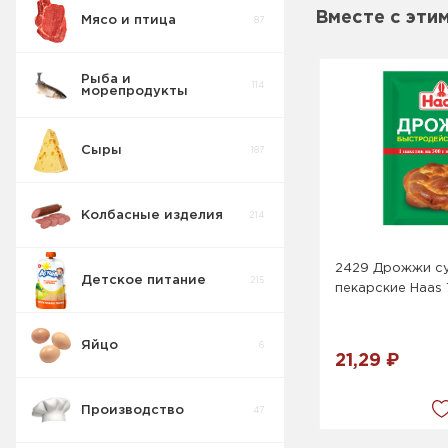
Вместе с эти
Мясо и птица
87
Пирожные
5
Рыба и
114
морепродукты
Печенье
55
Сыры
187
Крекер
17
Колбасные изделия
214
Товары для
10
диабетиков
2429 Дрожжи с
Детское питание
215
пекарские Haas
Конфеты
9
Коробка
Яйцо
6
Изделия
21,29 ₽
42
весовые
Производство
47
Пряники
7