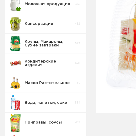
Молочная продукция
368
Консервация
432
Крупы, Макароны,
523
Сухие завтраки
Кондитерские
670
изделия
Масло Растительное
39
Восточные
32
сладости
Вода, напитки, соки
334
Попкорн
10
Приправы, соусы
452
Круассаны
13