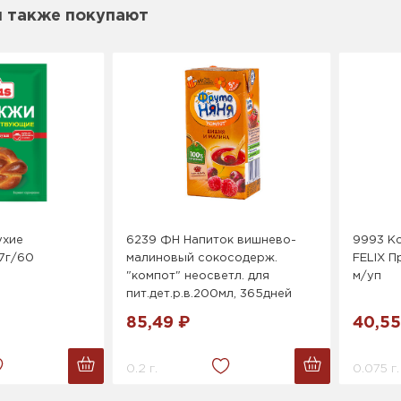
м также покупают
ухие
6239 ФН Напиток вишнево-
9993 Ко
 7г/60
малиновый сокосодерж.
FELIX П
"компот" неосветл. для
м/уп
пит.дет.р.в.200мл, 365дней
85,49 ₽
40,55
0.2 г.
0.075 г.