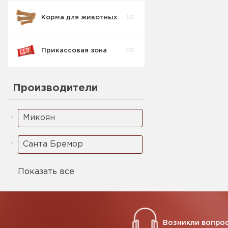
Корма для животных
123
Кукурузные
5
палочки
Прикассовая зона
230
Ореховая паста
2
Производители
Микоян
Санта Бремор
Показать все
Возникли вопрос