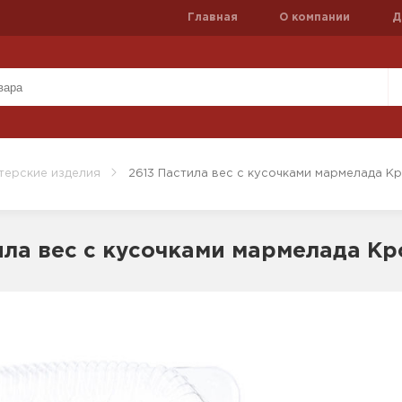
Главная
О компании
Д
терские изделия
2613 Пастила вес с кусочками мармелада К
ила вес с кусочками мармелада К