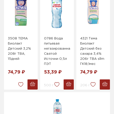
3508 ТЕМА
0786 Вода
4321 Тема
Биолакт
питьевая
Биолакт
Детский 3,2%
негазированная
Детский без
208г ТВА,
Святой
сахара 3,4%
15дней
Источни 0,5л
206г ТВА sllm
ПЭТ
ГК18,1мес
74,79 ₽
53,39 ₽
74,79 ₽
500 г.
206 г.