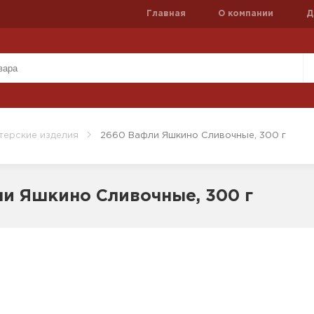
Главная
О компании
Д
терские изделия
2660 Вафли Яшкино Сливочные, 300 г
и Яшкино Сливочные, 300 г