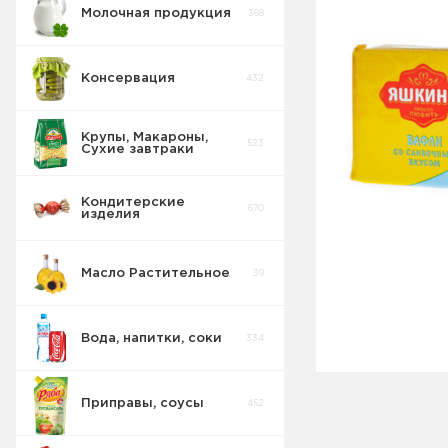
Молочная продукция
368
Консервация
432
Крупы, Макароны,
523
Сухие завтраки
Кондитерские
670
изделия
Масло Растительное
39
Восточные
32
сладости
Вода, напитки, соки
334
Попкорн
10
Приправы, соусы
452
Круассаны
13