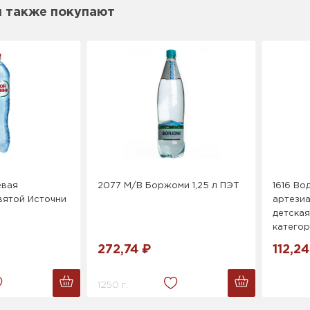
м также покупают
евая
2077 М/В Боржоми 1,25 л ПЭТ
1616 Во
вятой Источни
артези
детская
категор
272,74 ₽
112,24
1250 г.