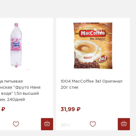
да питьевая
1004 MacCoffee 3в1 Оригинал
анская "Фруто Няня
20г стик
 вода" 1,5л высшей
ии, 240дней
 ₽
31,99 ₽
20 г.