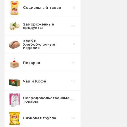
Социальный товар
61
Бисквит
10
Замороженные
269
продукты
Торты
5
Хлеб и
Хлебобулочные
81
Вафельные
изделия
22
изделия
Пекарня
57
Шоколадные
18
Плитки
Чай и Кофе
315
Конфеты
20
фасовка м/у
Непродовольственные
907
товары
Сушка
2
Снэковая группа
190
Торты в
5
упаковке