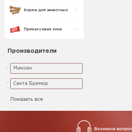
Корма для животных
123
Кукурузные
5
палочки
Прикассовая зона
230
Ореховая паста
2
Производители
Микоян
Санта Бремор
Показать все
Возникли вопрос