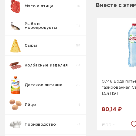
Вместе с эти
Мясо и птица
87
Пирожные
5
Рыба и
114
морепродукты
Печенье
55
Сыры
187
Крекер
17
Колбасные изделия
214
Товары для
10
диабетиков
0748 Вода пить
Детское питание
215
газированная С
Конфеты
9
Коробка
1,5л ПЭТ
Яйцо
6
Изделия
80,14 ₽
42
весовые
Производство
1500 г.
47
Пряники
7