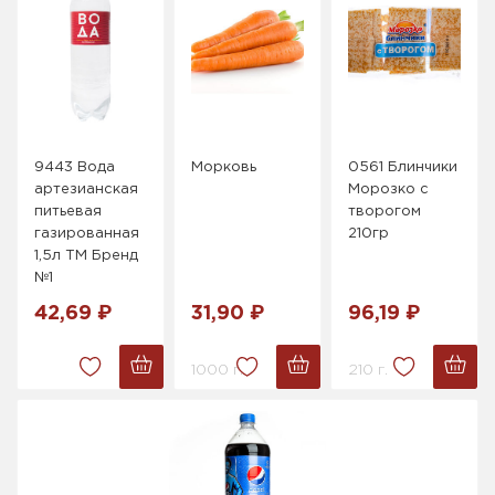
9443 Вода
Морковь
0561 Блинчики
артезианская
Морозко с
питьевая
творогом
газированная
210гр
1,5л ТМ Бренд
№1
42,69 ₽
31,90 ₽
96,19 ₽
1000 г.
210 г.