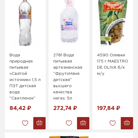
Вода
2781 Вода
4590 Оливки
природная
питьевая
175 г MAESTRO
питьевая
артезианская
DE OLIVA б/к
«Святой
"ФрутоНяня
м/у
источник» 1,5 л
детская"
ПЭТ детская
высшего
вода
качества
"Светлячок"
негаз. 5л
84,42 ₽
272,74 ₽
197,84 ₽