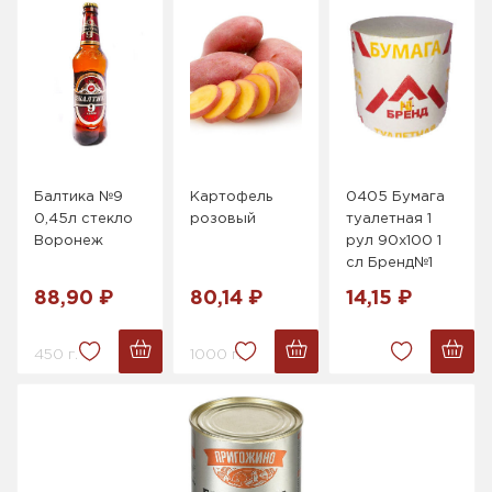
Балтика №9
Картофель
0405 Бумага
0,45л стекло
розовый
туалетная 1
Воронеж
рул 90х100 1
сл Бренд№1
88,90 ₽
80,14 ₽
14,15 ₽
450 г.
1000 г.