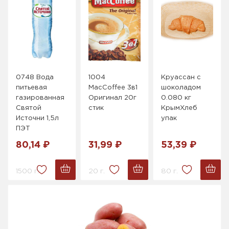
0748 Вода
1004
Круассан с
питьевая
MacCoffee 3в1
шоколадом
газированная
Оригинал 20г
0.080 кг
Святой
стик
КрымХлеб
Источни 1,5л
упак
ПЭТ
80,14 ₽
31,99 ₽
53,39 ₽
1500 г.
20 г.
80 г.