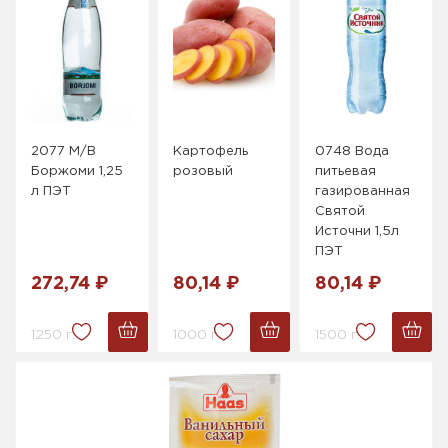
2077 М/В
Картофель
0748 Вода
Боржоми 1,25
розовый
питьевая
л ПЭТ
газированная
Святой
Источни 1,5л
ПЭТ
272,74 ₽
80,14 ₽
80,14 ₽
1250 г.
1000 г.
1500 г.